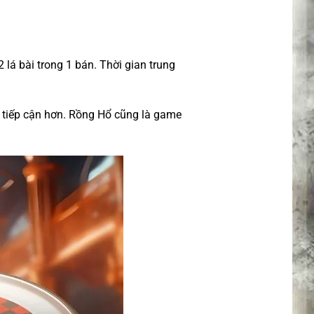
2 lá bài trong 1 bán. Thời gian trung
 tiếp cận hơn. Rồng Hổ cũng là game