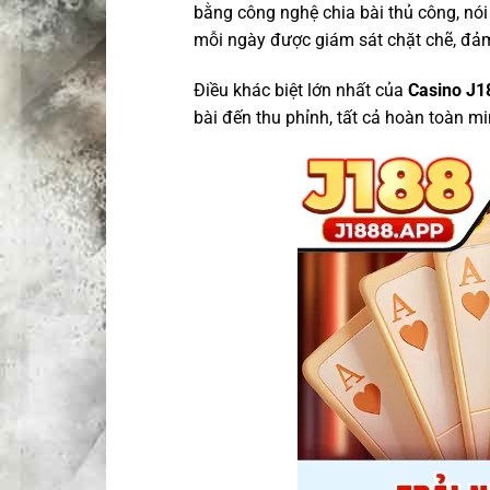
bằng công nghệ chia bài thủ công, nó
mỗi ngày được giám sát chặt chẽ, đả
Điều khác biệt lớn nhất của
Casino J
bài đến thu phỉnh, tất cả hoàn toàn mi